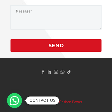
CONTACT US
2026 © Copyrights
Goshen Power