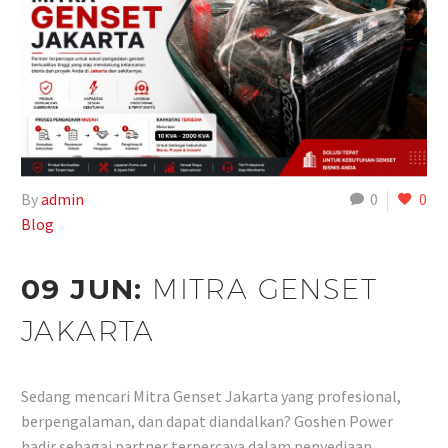
By
admin
0
0
Blog
09 JUN:
MITRA GENSET
JAKARTA
Sedang mencari Mitra Genset Jakarta yang profesional,
berpengalaman, dan dapat diandalkan? Goshen Power
hadir sebagai partner terpercaya dalam penyediaan