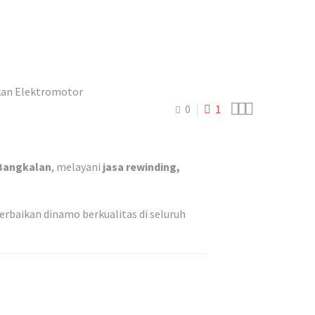



0
1
 Bangkalan
, melayani
jasa rewinding,
baikan dinamo berkualitas di seluruh