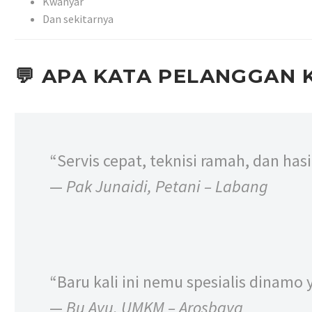
Kwanyar
Dan sekitarnya
💬
APA KATA PELANGGAN K
“Servis cepat, teknisi ramah, dan has
—
Pak Junaidi, Petani – Labang
“Baru kali ini nemu spesialis dinamo
—
Bu Ayu, UMKM – Arosbaya