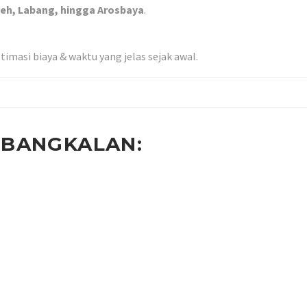
eh, Labang, hingga Arosbaya
.
imasi biaya & waktu yang jelas sejak awal.
 BANGKALAN: