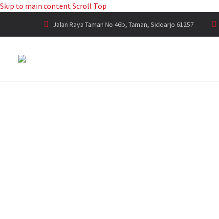
Skip to main content
Scroll Top
Jalan Raya Taman No 46b, Taman, Sidoarjo 61257
TOKO GEN