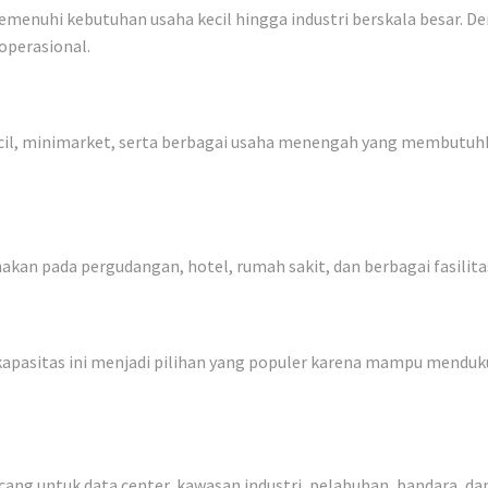
menuhi kebutuhan usaha kecil hingga industri berskala besar. De
operasional.
ecil, minimarket, serta berbagai usaha menengah yang membutuhka
nakan pada pergudangan, hotel, rumah sakit, dan berbagai fasilita
kapasitas ini menjadi pilihan yang populer karena mampu menduk
ang untuk data center, kawasan industri, pelabuhan, bandara, dan 