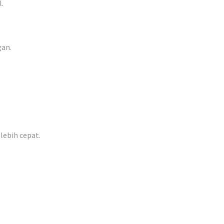
.
gan.
lebih cepat.