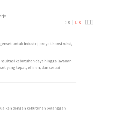



0
0
nset untuk industri, proyek konstruksi,
onsultasi kebutuhan daya hingga layanan
 yang tepat, efisien, dan sesuai
esuaikan dengan kebutuhan pelanggan.