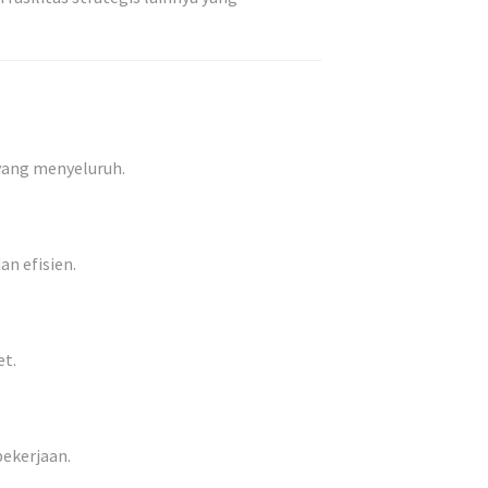
yang menyeluruh.
n efisien.
et.
pekerjaan.