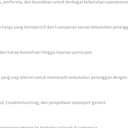
, performa, dan keandalan untuk berbagai kebutuhan operasional
 harga yang kompetitif dan transparan sesuai kebutuhan pelang
ri tahap konsultasi hingga layanan purna jual.
t yang siap dikirim untuk memenuhi kebutuhan pelanggan dengan 
ul, troubleshooting, dan penyediaan sparepart genset.
ngiriman genset ke berbagai wilayah di Indonesia.