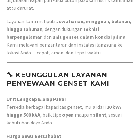
digunakan kapan pun Anda butuh pasokan listrik tambahan
atau darurat.
Layanan kami meliputi
sewa harian, mingguan, bulanan,
hingga tahunan
, dengan dukungan
teknisi
berpengalaman
dan
unit genset dalam kondisi prima
.
Kami melayani pengantaran dan instalasi langsung ke
lokasi Anda — cepat, aman, dan tepat waktu.
🔧 KEUNGGULAN LAYANAN
PENYEWAAN GENSET KAMI
Unit Lengkap & Siap Pakai
Tersedia berbagai kapasitas genset, mulai dari
20 kVA
hingga 500 kVA
, baik tipe
open
maupun
silent
, sesuai
kebutuhan daya Anda.
Harga Sewa Bersahabat