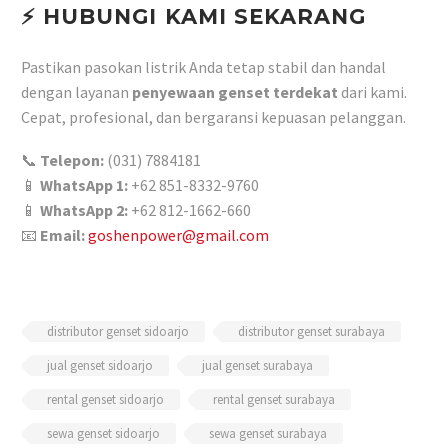
⚡ HUBUNGI KAMI SEKARANG
Pastikan pasokan listrik Anda tetap stabil dan handal
dengan layanan
penyewaan genset terdekat
dari kami.
Cepat, profesional, dan bergaransi kepuasan pelanggan.
📞
Telepon:
(031) 7884181
📱
WhatsApp 1:
+62 851-8332-9760
📱
WhatsApp 2:
+62 812-1662-660
📧
Email:
goshenpower@gmail.com
distributor genset sidoarjo
distributor genset surabaya
jual genset sidoarjo
jual genset surabaya
rental genset sidoarjo
rental genset surabaya
sewa genset sidoarjo
sewa genset surabaya